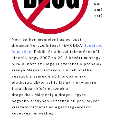
par
amé
ter)
Nemrégiben megjelent az európai
drogmonitorozó intézet (EMCDDA)
legújabb
jelentése
. Ebből, és a hazai felmérésekből
kiderül, hogy 2007 és 2013 között mintegy
50%-al nőtt az illegális szereket kipróbálók
aránya Magyarországon. Ha tekintetbe
vesszük e szerek első kipróbálóinak
életkorát, akkor azt is látjuk, hogy egyre
fiatalabban kísérleteznek a
drogokkal. Márpedig a drogok egyre
nagyobb arányban vezetnek súlyos, olykor
visszafordíthatatlan egészségkárosító
következményekhez.