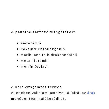
A panelbe tartozó vizsgálatok:
amfetamin
kokain/Benzoilekgonin
marihuana (t-hidrokannabiol)
metamfetamin
morfin (opiat)
A kért vizsgálatot térítés
ellenében vállalom, amelyek díjairól az
árak
menüpontban tájékozódhat.