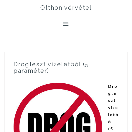
Skip
Otthon vérvétel
to
content
Drogteszt vizeletből (5
paraméter)
Dro
gte
szt
vize
letb
ől
(5