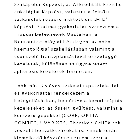
Szakápolói Képzést, az Akkreditált Pszicho-
onkológiai Képzést, valamint a felnőtt
szakápolók részére indított un. „HÍD”
képzést. Szakmai gyakorlatot szereztem a
Trópusi Betegségek Osztályán, a
Neuroinfectológiai Részlegen, az onko-
haematológiai szakellátásban valamint a
csontvelő transzplantációval összefüggő
kezelések, különösen az úgynevezett
apheresis kezelések területén.
Több mint 25 éves szakmai tapasztalattal
és gyakorlattal rendelkezem a
betegellátásban, beleértve a kemoterápiás
kezeléseket, az őssejt-gyűjtést, valamint a
korszerű gépekkel (COBE, OPTIA,
COMTEC, UVAR XTS, Therakos CellEX stb.)
végzett beavatkozásokat is. Ennek során
kiemelkedő készségre tettem szert a