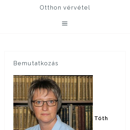
Skip
Otthon vérvétel
to
content
Bemutatkozás
Tóth