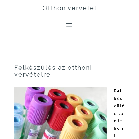
Skip
Otthon vérvétel
to
content
Felkészülés az otthoni
vérvételre
Fel
kés
zülé
s az
ott
hon
i