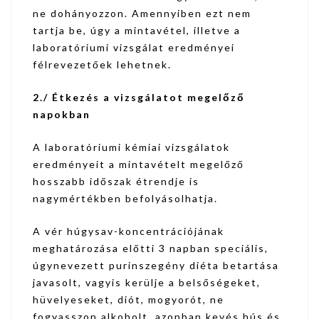
ne dohányozzon. Amennyiben ezt nem
tartja be, úgy a mintavétel, illetve a
laboratóriumi vizsgálat eredményei
félrevezetőek lehetnek.
2./ Étkezés a vizsgálatot megelőző
napokban
A laboratóriumi kémiai vizsgálatok
eredményeit a mintavételt megelőző
hosszabb időszak étrendje is
nagymértékben befolyásolhatja.
A vér húgysav-koncentrációjának
meghatározása előtti 3 napban speciális,
úgynevezett purinszegény diéta betartása
javasolt, vagyis kerülje a belsőségeket,
hüvelyeseket, diót, mogyorót, ne
fogyasszon alkoholt, azonban kevés hús és