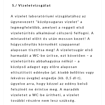
5./ Vizeletvizsgálat
A vizelet laboratóriumi vizsgálatához az
úgynevezett “középsugaras vizelet” a
legmegfelelőbb, amelyet a reggeli első
vizeletürítés alkalmával célszerű felfogni. A
mintavétel előtt és után mosson kezet! A
húgycsőnyílás környékét szappannal
alaposan tisztítsa meg! A vizeletsugár első
harmadát a WC-be ürítse, ezt követően – a
vizeletürítés abbahagyása nélkül – a
középső adagot egy előre alaposan
eltisztított edénybe
(pl. kisebb befőttes vagy
lekváros üvegbe)
engedje
(kb. 0,5 dl-t)
,
ügyelve arra, hogy kézzel az edény belső
felszínét ne érintse meg. A maradék
vizeletet a WC-be ürítheti, a vizelet
további részére nem lesz szükség.