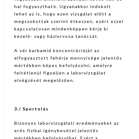
hal fogyasztható. Ugyanakkor indokolt
lehet az is, hogy ezen vizsgálat előtt a
megszokottak szerint étkezzen, ezért ezzel
kapcsolatosan mindenképpen kérje ki
kezelő- vagy háziorvosa tanácsát.
A vér karbamid koncentrációját az
elfogyasztott fehérje mennyisége jelentős
mértékben képes befolyásolni, amelyre
feltétlenül figyeljen a laborvizsgálat
elvégzését megelőzően.
3./ Sportolás
Bizonyos laborvizsgálati eredményeket az
erős fizikai igénybevétel jelentős
mértékben befolyásolhat. Ezért a