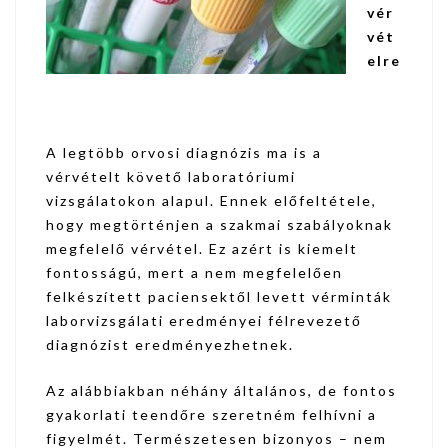
vér
vét
elre
A legtöbb orvosi diagnózis ma is a
vérvételt követő laboratóriumi
vizsgálatokon alapul. Ennek előfeltétele,
hogy megtörténjen a szakmai szabályoknak
megfelelő vérvétel. Ez azért is kiemelt
fontosságú, mert a nem megfelelően
felkészített paciensektől levett vérminták
laborvizsgálati eredményei félrevezető
diagnózist eredményezhetnek.
Az alábbiakban néhány általános, de fontos
gyakorlati teendőre szeretném felhívni a
figyelmét. Természetesen bizonyos – nem