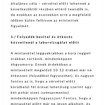
általános célú – vérvétel előtt lehetnek a
következőktől részben eltérő teendők is,
de ezekben az esetekben erre a megfelelő
időben külön felhívom az érintettek
figyelmét.
1./ Folyadék bevitel és étkezés
közvetlenül a laborvizsgálat előtt
A mintavétel leggyakrabban a kora reggeli
órákban történik, mindenképpen
éhgyomorra. Ennek érdekében a
mintavételt megelőző 10-12 órában már ne
étkezzen
(folyadékot fogyaszthat)
, és nagyon
fontos az is, hogy a vérvétel előtt
körülbelül fél órával lehetőség szerint egy-
két pohár vizet
(szénsavmentes)
mindenképpen fogyasszon! Fontos, hogy a
mintavétel előtt már ne igyon alkoholt, és