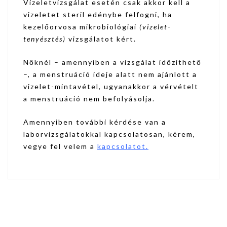
Vizeletvizsgálat esetén csak akkor kell a
vizeletet steril edénybe felfogni, ha
kezelőorvosa mikrobiológiai
(vizelet-
tenyésztés)
vizsgálatot kért.
Nőknél – amennyiben a vizsgálat időzíthető
–, a menstruáció ideje alatt nem ajánlott a
vizelet-mintavétel, ugyanakkor a vérvételt
a menstruáció nem befolyásolja.
Amennyiben további kérdése van a
laborvizsgálatokkal kapcsolatosan, kérem,
vegye fel velem a
kapcsolatot.