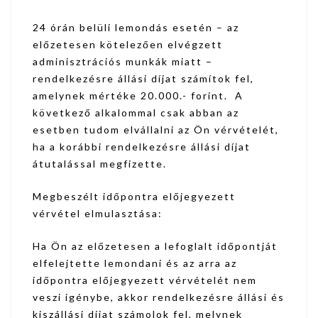
24 órán belüli lemondás esetén – az
előzetesen kötelezően elvégzett
adminisztrációs munkák miatt –
rendelkezésre állási díjat számítok fel,
amelynek mértéke 20.000.- forint. A
következő alkalommal csak abban az
esetben tudom elvállalni az Ön vérvételét,
ha a korábbi rendelkezésre állási díjat
átutalással megfizette.
Megbeszélt időpontra előjegyezett
vérvétel elmulasztása:
Ha Ön az előzetesen a lefoglalt időpontját
elfelejtette lemondani és az arra az
időpontra előjegyezett vérvételét nem
veszi igénybe, akkor rendelkezésre állási és
kiszállási díjat számolok fel, melynek