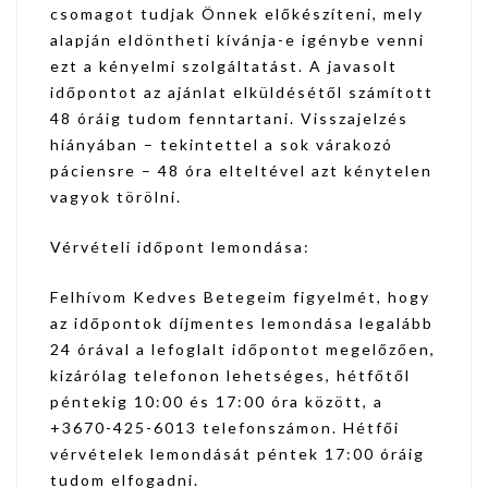
csomagot tudjak Önnek előkészíteni, mely
alapján eldöntheti kívánja-e igénybe venni
ezt a kényelmi szolgáltatást. A javasolt
időpontot az ajánlat elküldésétől számított
48 óráig tudom fenntartani. Visszajelzés
hiányában – tekintettel a sok várakozó
páciensre – 48 óra elteltével azt kénytelen
vagyok törölni.
Vérvételi időpont lemondása:
Felhívom Kedves Betegeim figyelmét, hogy
az időpontok díjmentes lemondása legalább
24 órával a lefoglalt időpontot megelőzően,
kizárólag telefonon lehetséges, hétfőtől
péntekig 10:00 és 17:00 óra között, a
+3670-425-6013 telefonszámon. Hétfői
vérvételek lemondását péntek 17:00 óráig
tudom elfogadni.